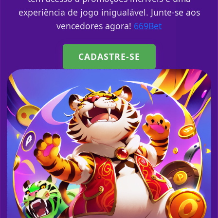
experiência de jogo inigualável. Junte-se aos
vencedores agora!
669Bet
CADASTRE-SE