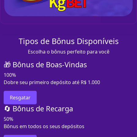
Tipos de Bônus Disponíveis
Escolha o bônus perfeito para você
🎁 Bônus de Boas-Vindas
100%
Dobre seu primeiro depósito até R$ 1.000
Resgatar
🔄 Bônus de Recarga
50%
Bônus em todos os seus depósitos