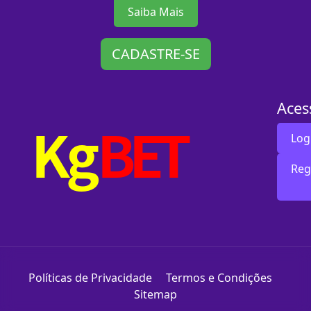
Saiba Mais
CADASTRE-SE
Aces
Log
Reg
Políticas de Privacidade
Termos e Condições
Sitemap