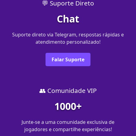
💬 Suporte Direto
Chat
Suporte direto via Telegram, respostas rápidas e
atendimento personalizado!
Falar Suporte
👥 Comunidade VIP
1000+
Junte-se a uma comunidade exclusiva de
jogadores e compartilhe experiências!