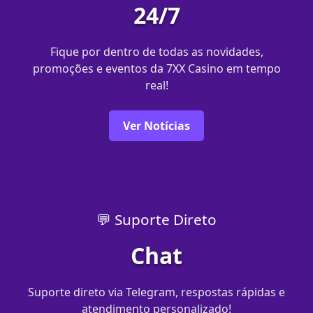
24/7
Fique por dentro de todas as novidades,
promoções e eventos da 7XX Casino em tempo
real!
Ver Notícias
💬 Suporte Direto
Chat
Suporte direto via Telegram, respostas rápidas e
atendimento personalizado!