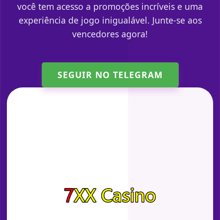
você tem acesso a promoções incríveis e uma
experiência de jogo inigualável. Junte-se aos
vencedores agora!
SEGUIR NO TELEGRAM