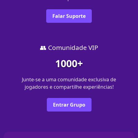
Falar Suporte
👥 Comunidade VIP
1000+
Junte-se a uma comunidade exclusiva de
jogadores e compartilhe experiências!
Entrar Grupo