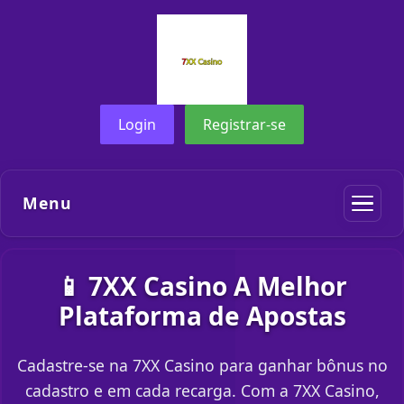
Login
Registrar-se
Menu
📱 7XX Casino A Melhor
Plataforma de Apostas
Cadastre-se na 7XX Casino para ganhar bônus no
cadastro e em cada recarga. Com a 7XX Casino,