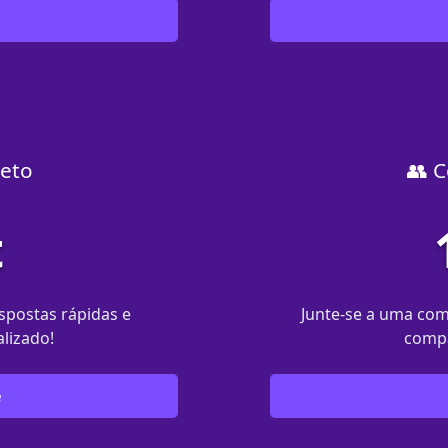
reto
👥 
t
espostas rápidas e
Junte-se a uma com
lizado!
compa
e