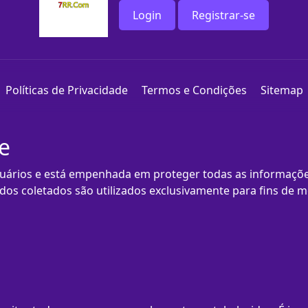
Login
Registrar-se
Políticas de Privacidade
Termos e Condições
Sitemap
de
usuários e está empenhada em proteger todas as informaçõe
os coletados são utilizados exclusivamente para fins de m