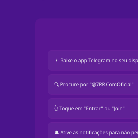
📱 Baixe o app Telegram no seu disp
🔍 Procure por "@7RR.ComOficial"
👆 Toque em "Entrar" ou "Join"
🔔 Ative as notificações para não p