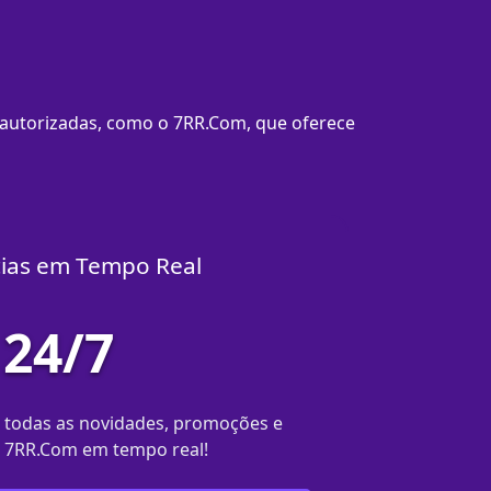
as autorizadas, como o 7RR.Com, que oferece
cias em Tempo Real
24/7
e todas as novidades, promoções e
 7RR.Com em tempo real!