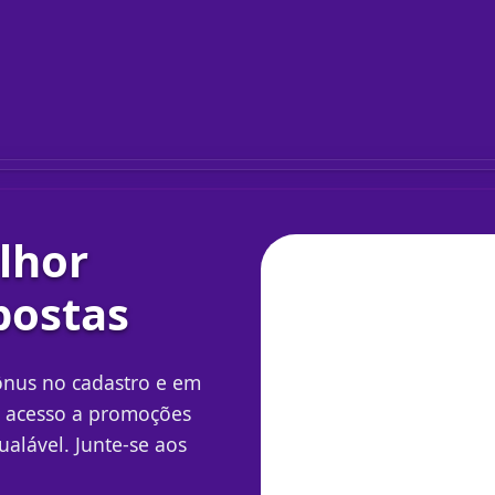
lhor
postas
ônus no cadastro e em
m acesso a promoções
ualável. Junte-se aos