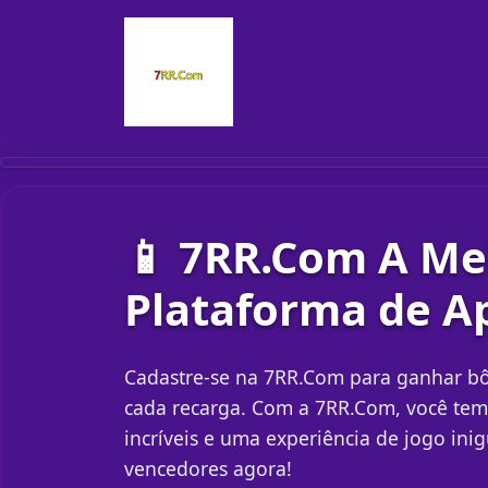
📱 7RR.Com A Me
Plataforma de A
Cadastre-se na 7RR.Com para ganhar b
cada recarga. Com a 7RR.Com, você te
incríveis e uma experiência de jogo inig
vencedores agora!