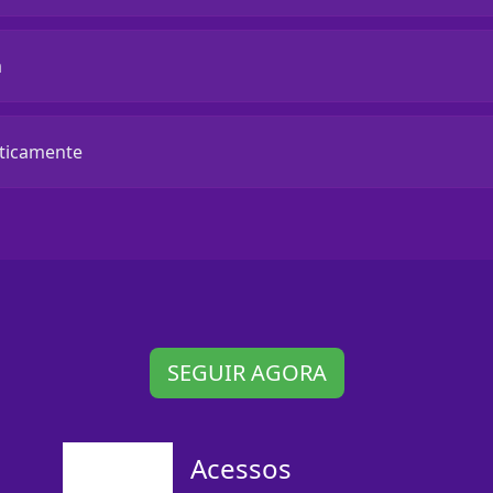
a
aticamente
SEGUIR AGORA
Acessos