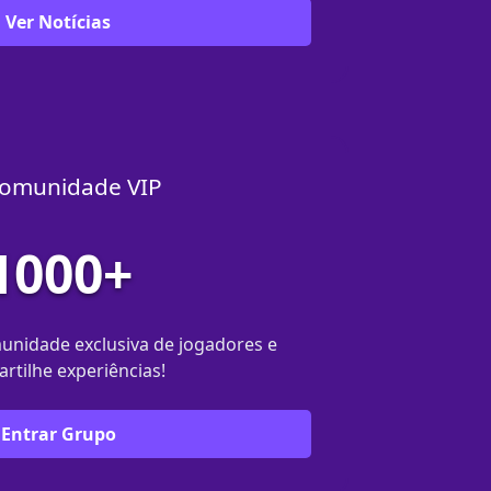
Ver Notícias
Comunidade VIP
1000+
unidade exclusiva de jogadores e
rtilhe experiências!
Entrar Grupo