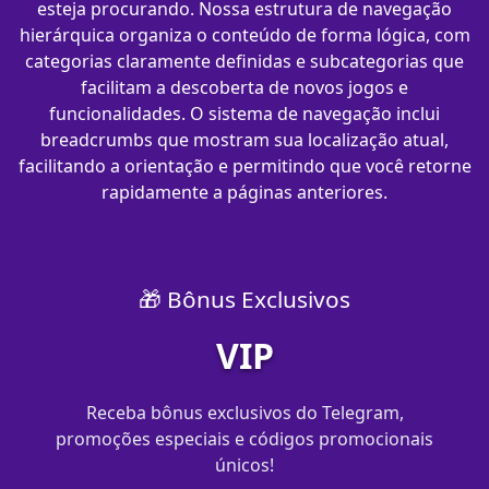
esteja procurando. Nossa estrutura de navegação
hierárquica organiza o conteúdo de forma lógica, com
categorias claramente definidas e subcategorias que
facilitam a descoberta de novos jogos e
funcionalidades. O sistema de navegação inclui
breadcrumbs que mostram sua localização atual,
facilitando a orientação e permitindo que você retorne
rapidamente a páginas anteriores.
🎁 Bônus Exclusivos
VIP
Receba bônus exclusivos do Telegram,
promoções especiais e códigos promocionais
únicos!