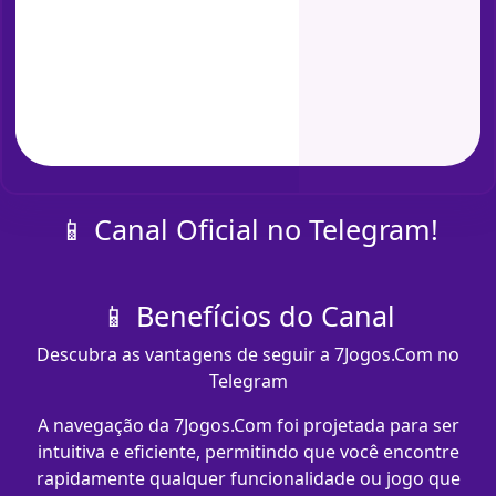
📱 Canal Oficial no Telegram!
📱 Benefícios do Canal
Descubra as vantagens de seguir a 7Jogos.Com no
Telegram
A navegação da 7Jogos.Com foi projetada para ser
intuitiva e eficiente, permitindo que você encontre
rapidamente qualquer funcionalidade ou jogo que