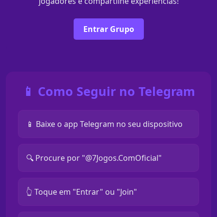
jogadores e compartilhe experiências!
Entrar Grupo
📱 Como Seguir no Telegram
📱 Baixe o app Telegram no seu dispositivo
🔍 Procure por "@7Jogos.ComOficial"
👆 Toque em "Entrar" ou "Join"