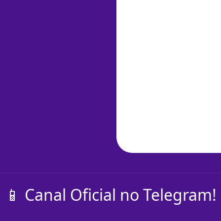
📱 Canal Oficial no Telegram!