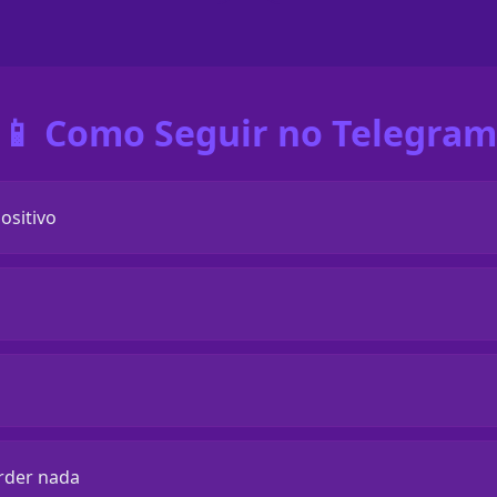
📱 Como Seguir no Telegram
ositivo
erder nada