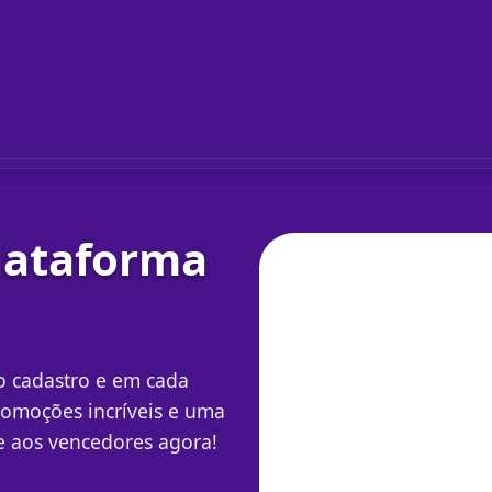
Plataforma
o cadastro e em cada
romoções incríveis e uma
se aos vencedores agora!