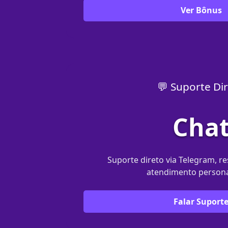
Ver Bônus
💬 Suporte Di
Cha
Suporte direto via Telegram, r
atendimento persona
Falar Suport