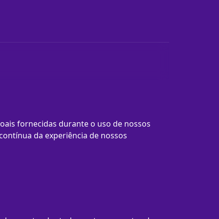
soais fornecidas durante o uso de nossos
 contínua da experiência de nossos