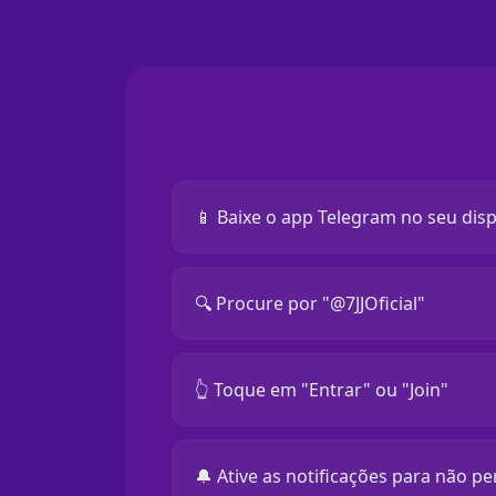
📱 Baixe o app Telegram no seu disp
🔍 Procure por "@7JJOficial"
👆 Toque em "Entrar" ou "Join"
🔔 Ative as notificações para não p