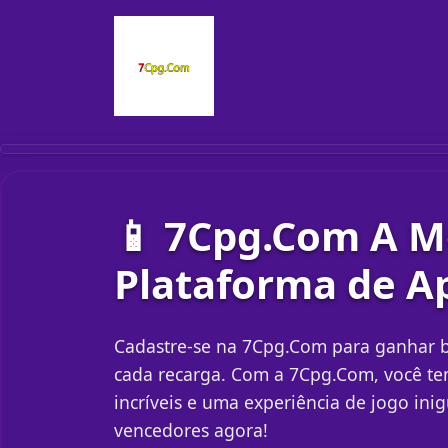
📱 7Cpg.Com A M
Plataforma de A
Cadastre-se na 7Cpg.Com para ganhar 
cada recarga. Com a 7Cpg.Com, você t
incríveis e uma experiência de jogo inig
vencedores agora!