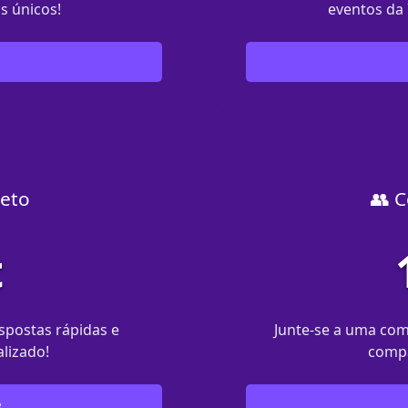
s únicos!
eventos da
reto
👥 
t
espostas rápidas e
Junte-se a uma com
lizado!
compa
e