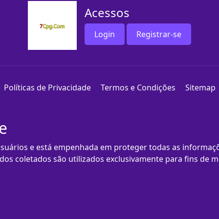
Acessos
Login
Registrar-se
Políticas de Privacidade
Termos e Condições
Sitemap
de
 usuários e está empenhada em proteger todas as informaçõ
os coletados são utilizados exclusivamente para fins de m