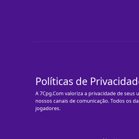
Políticas de Privacida
A 7Cpg.Com valoriza a privacidade de seus
nossos canais de comunicação. Todos os dad
jogadores.