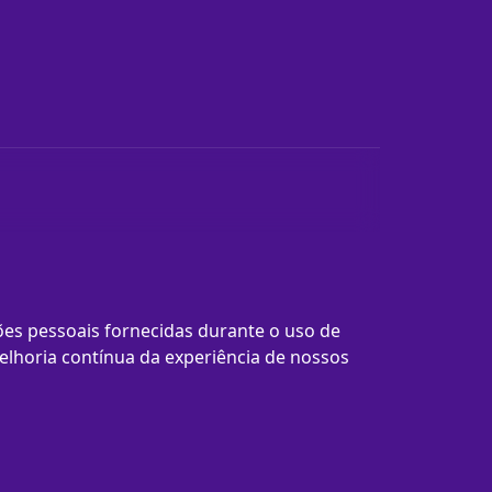
es pessoais fornecidas durante o uso de
elhoria contínua da experiência de nossos