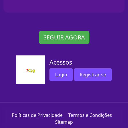
SEGUIR AGORA
Acessos
Login
Registrar-se
Políticas de Privacidade
Termos e Condições
Sitemap