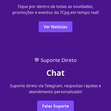
Fique por dentro de todas as novidades,
promoções e eventos da 7Cpg em tempo real!
Ver Notícias
💬 Suporte Direto
Chat
Suporte direto via Telegram, respostas rápidas e
atendimento personalizado!
Falar Suporte