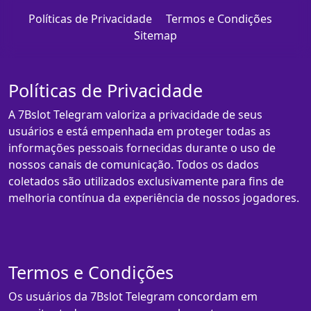
Políticas de Privacidade
Termos e Condições
Sitemap
Políticas de Privacidade
A 7Bslot Telegram valoriza a privacidade de seus
usuários e está empenhada em proteger todas as
informações pessoais fornecidas durante o uso de
nossos canais de comunicação. Todos os dados
coletados são utilizados exclusivamente para fins de
melhoria contínua da experiência de nossos jogadores.
Termos e Condições
Os usuários da 7Bslot Telegram concordam em