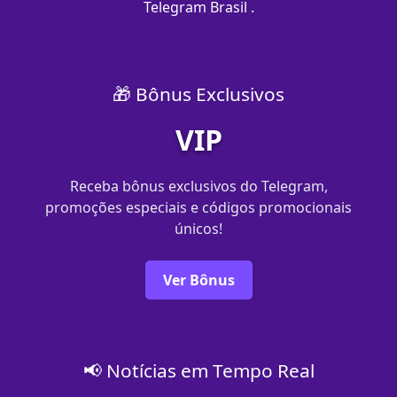
Telegram Brasil .
🎁 Bônus Exclusivos
VIP
Receba bônus exclusivos do Telegram,
promoções especiais e códigos promocionais
únicos!
Ver Bônus
📢 Notícias em Tempo Real