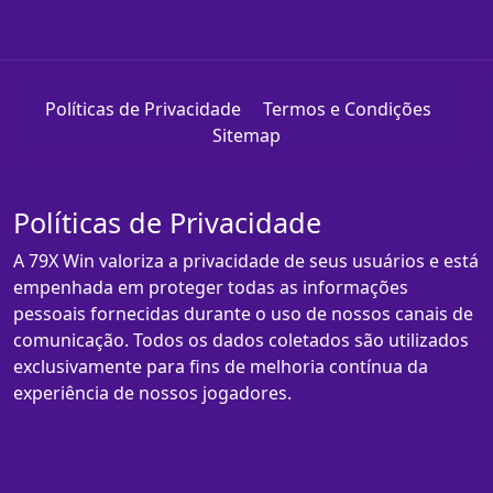
Políticas de Privacidade
Termos e Condições
Sitemap
Políticas de Privacidade
A 79X Win valoriza a privacidade de seus usuários e está
empenhada em proteger todas as informações
pessoais fornecidas durante o uso de nossos canais de
comunicação. Todos os dados coletados são utilizados
exclusivamente para fins de melhoria contínua da
experiência de nossos jogadores.