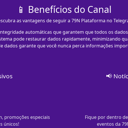
📱 Benefícios do Canal
scubra as vantagens de seguir a 79N Plataforma no Teleg
e integridade automáticas que garantem que todos os dado
istema pode restaurar dados rapidamente, minimizando qua
de dados garante que você nunca perca informações importa
sivos
📢 Notí
m, promoções especiais
Fique por dentro d
s únicos!
eventos da 79