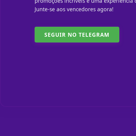
promoções incríveis e uma experiência d
Junte-se aos vencedores agora!
SEGUIR NO TELEGRAM