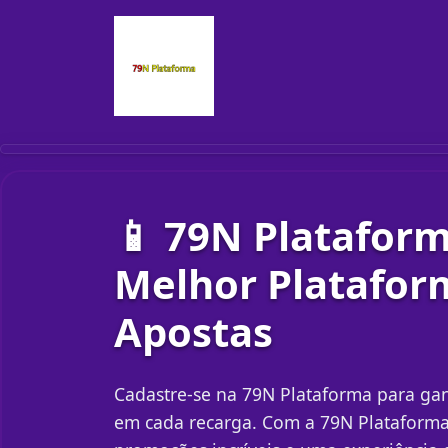
📱 79N Platafor
Melhor Platafor
Apostas
Cadastre-se na 79N Plataforma para ga
em cada recarga. Com a 79N Plataforma