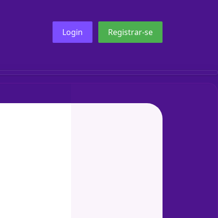
Login
Registrar-se