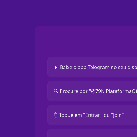
📱 Baixe o app Telegram no seu disp
🔍 Procure por "@79N PlataformaOfi
👆 Toque em "Entrar" ou "Join"