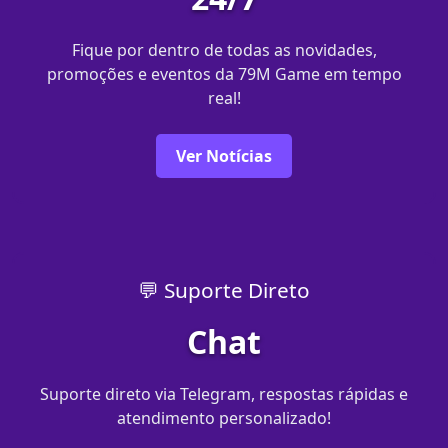
Fique por dentro de todas as novidades,
promoções e eventos da 79M Game em tempo
real!
Ver Notícias
💬 Suporte Direto
Chat
Suporte direto via Telegram, respostas rápidas e
atendimento personalizado!