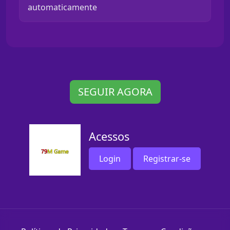
automaticamente
SEGUIR AGORA
Acessos
Login
Registrar-se