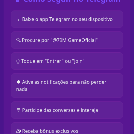
📱 Baixe o app Telegram no seu dispositivo
🔍 Procure por "@79M GameOficial"
👆 Toque em "Entrar" ou "Join"
🔔 Ative as notificações para não perder
nada
💬 Participe das conversas e interaja
🎁 Receba bônus exclusivos