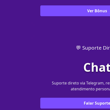
Ver Bônus
💬 Suporte Di
Cha
Suporte direto via Telegram, r
atendimento persona
Falar Suport