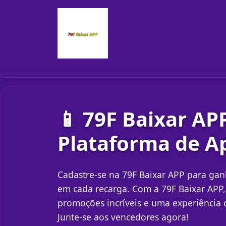
📱 79F Baixar AP
Plataforma de A
Cadastre-se na 79F Baixar APP para gan
em cada recarga. Com a 79F Baixar APP,
promoções incríveis e uma experiência d
Junte-se aos vencedores agora!