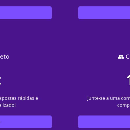
reto
👥 
t
espostas rápidas e
Junte-se a uma com
lizado!
compa
e