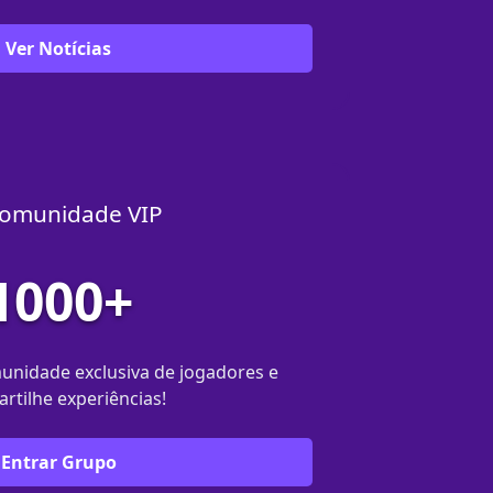
Ver Notícias
Comunidade VIP
1000+
unidade exclusiva de jogadores e
rtilhe experiências!
Entrar Grupo