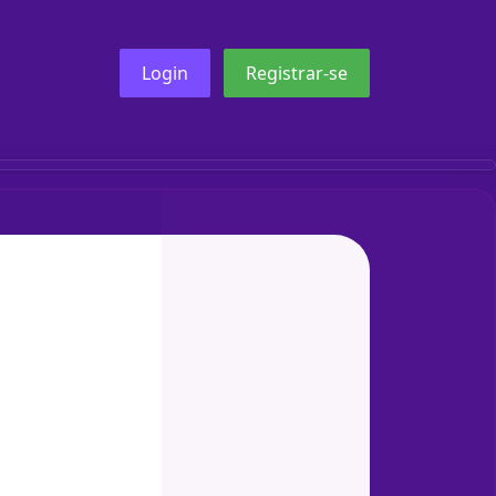
Login
Registrar-se