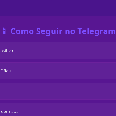
📱 Como Seguir no Telegram
ositivo
ficial"
erder nada