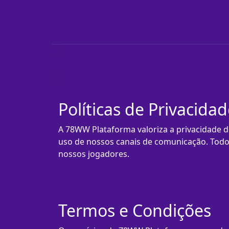
Políticas de Privacida
A 78WW Plataforma valoriza a privacidade 
uso de nossos canais de comunicação. Todos
nossos jogadores.
Termos e Condições