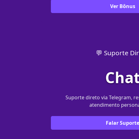
Ver Bônus
💬 Suporte Di
Cha
Suporte direto via Telegram, r
atendimento persona
Falar Suport