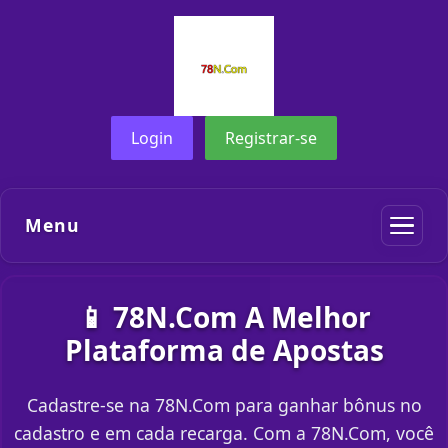
Login
Registrar-se
Menu
📱 78N.Com A Melhor
Plataforma de Apostas
Cadastre-se na 78N.Com para ganhar bônus no
cadastro e em cada recarga. Com a 78N.Com, você