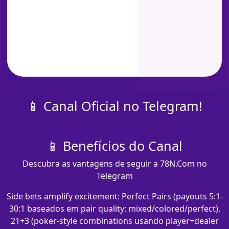
📱 Canal Oficial no Telegram!
📱 Benefícios do Canal
Descubra as vantagens de seguir a 78N.Com no
Telegram
Side bets amplify excitement: Perfect Pairs (payouts 5:1-
30:1 baseados em pair quality: mixed/colored/perfect),
21+3 (poker-style combinations usando player+dealer