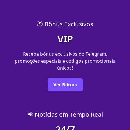
🎁 Bônus Exclusivos
VIP
Receba bônus exclusivos do Telegram,
promoções especiais e códigos promocionais
únicos!
Ver Bônus
📢 Notícias em Tempo Real
24/7