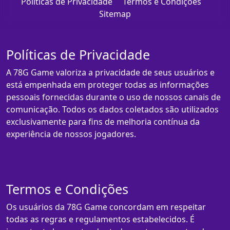
Políticas de Privacidade
Termos e Condições
Sitemap
Políticas de Privacidade
A 78G Game valoriza a privacidade de seus usuários e
está empenhada em proteger todas as informações
pessoais fornecidas durante o uso de nossos canais de
comunicação. Todos os dados coletados são utilizados
exclusivamente para fins de melhoria contínua da
experiência de nossos jogadores.
Termos e Condições
Os usuários da 78G Game concordam em respeitar
todas as regras e regulamentos estabelecidos. É