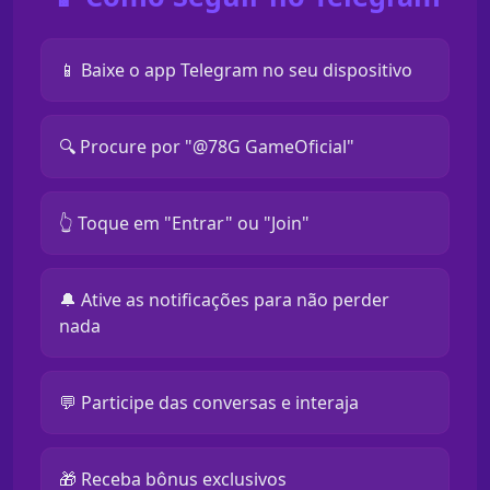
📱 Baixe o app Telegram no seu dispositivo
🔍 Procure por "@78G GameOficial"
👆 Toque em "Entrar" ou "Join"
🔔 Ative as notificações para não perder
nada
💬 Participe das conversas e interaja
🎁 Receba bônus exclusivos