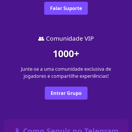
Falar Suporte
👥 Comunidade VIP
1000+
Junte-se a uma comunidade exclusiva de
jogadores e compartilhe experiências!
Entrar Grupo
📱 Como Seguir no Telegram