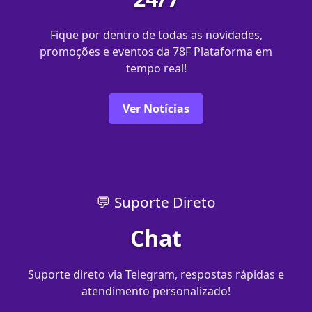
Fique por dentro de todas as novidades,
promoções e eventos da 78F Plataforma em
tempo real!
Ver Notícias
💬 Suporte Direto
Chat
Suporte direto via Telegram, respostas rápidas e
atendimento personalizado!