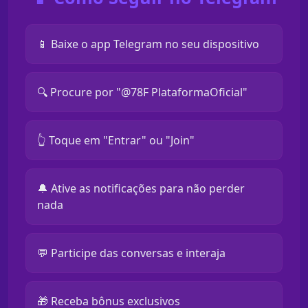
📱 Baixe o app Telegram no seu dispositivo
🔍 Procure por "@78F PlataformaOficial"
👆 Toque em "Entrar" ou "Join"
🔔 Ative as notificações para não perder
nada
💬 Participe das conversas e interaja
🎁 Receba bônus exclusivos