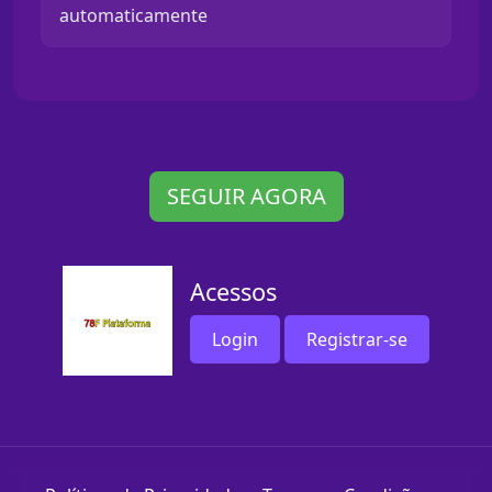
automaticamente
SEGUIR AGORA
Acessos
Login
Registrar-se