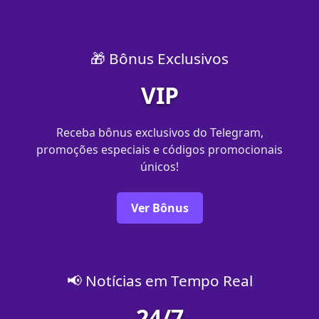
🎁 Bônus Exclusivos
VIP
Receba bônus exclusivos do Telegram,
promoções especiais e códigos promocionais
únicos!
Ver Bônus
📢 Notícias em Tempo Real
24/7