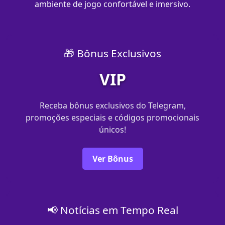
ambiente de jogo confortável e imersivo.
🎁 Bônus Exclusivos
VIP
Receba bônus exclusivos do Telegram,
promoções especiais e códigos promocionais
únicos!
Ver Bônus
📢 Notícias em Tempo Real