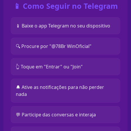
📱 Como Seguir no Telegram
📱 Baixe o app Telegram no seu dispositivo
🔍 Procure por "@78Br WinOficial"
👆 Toque em "Entrar" ou "Join"
🔔 Ative as notificações para não perder
nada
💬 Participe das conversas e interaja