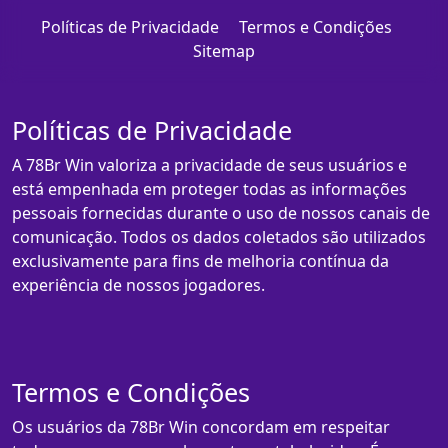
Políticas de Privacidade
Termos e Condições
Sitemap
Políticas de Privacidade
A 78Br Win valoriza a privacidade de seus usuários e
está empenhada em proteger todas as informações
pessoais fornecidas durante o uso de nossos canais de
comunicação. Todos os dados coletados são utilizados
exclusivamente para fins de melhoria contínua da
experiência de nossos jogadores.
Termos e Condições
Os usuários da 78Br Win concordam em respeitar