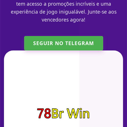
tem acesso a promoções incríveis e uma
experiência de jogo inigualável. Junte-se aos
vencedores agora!
SEGUIR NO TELEGRAM