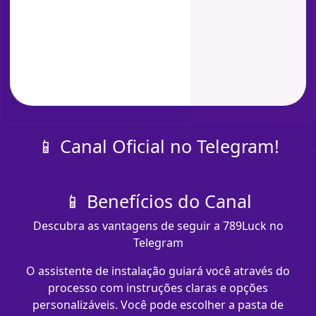
📱 Canal Oficial no Telegram!
📱 Benefícios do Canal
Descubra as vantagens de seguir a 789Luck no
Telegram
O assistente de instalação guiará você através do
processo com instruções claras e opções
personalizáveis. Você pode escolher a pasta de