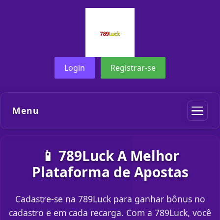
Login
Registrar-se
Menu
📱 789Luck A Melhor
Plataforma de Apostas
Cadastre-se na 789Luck para ganhar bônus no
cadastro e em cada recarga. Com a 789Luck, você