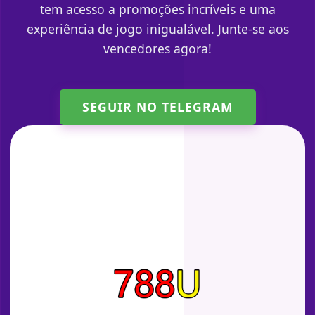
tem acesso a promoções incríveis e uma
experiência de jogo inigualável. Junte-se aos
vencedores agora!
SEGUIR NO TELEGRAM