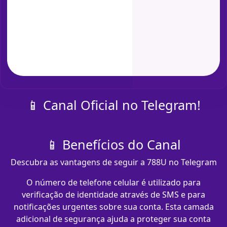
📱 Canal Oficial no Telegram!
📱 Benefícios do Canal
Descubra as vantagens de seguir a 788U no Telegram
O número de telefone celular é utilizado para
verificação de identidade através de SMS e para
notificações urgentes sobre sua conta. Esta camada
adicional de segurança ajuda a proteger sua conta