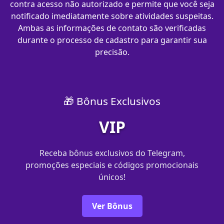
contra acesso não autorizado e permite que você seja
notificado imediatamente sobre atividades suspeitas.
Ambas as informações de contato são verificadas
durante o processo de cadastro para garantir sua
precisão.
🎁 Bônus Exclusivos
VIP
Receba bônus exclusivos do Telegram,
promoções especiais e códigos promocionais
únicos!
Ver Bônus