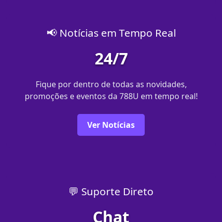
📢 Notícias em Tempo Real
24/7
Fique por dentro de todas as novidades,
promoções e eventos da 788U em tempo real!
Ver Notícias
💬 Suporte Direto
Chat