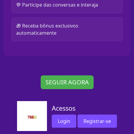
💬 Participe das conversas e interaja
🎁 Receba bônus exclusivos
automaticamente
SEGUIR AGORA
Acessos
Login
Registrar-se