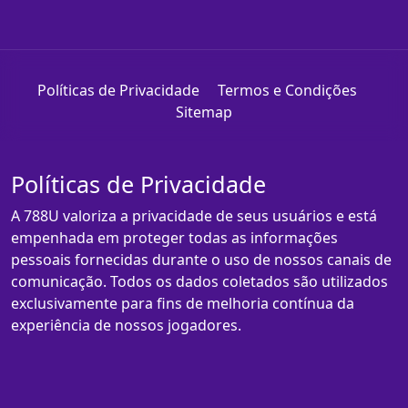
Políticas de Privacidade
Termos e Condições
Sitemap
Políticas de Privacidade
A 788U valoriza a privacidade de seus usuários e está
empenhada em proteger todas as informações
pessoais fornecidas durante o uso de nossos canais de
comunicação. Todos os dados coletados são utilizados
exclusivamente para fins de melhoria contínua da
experiência de nossos jogadores.