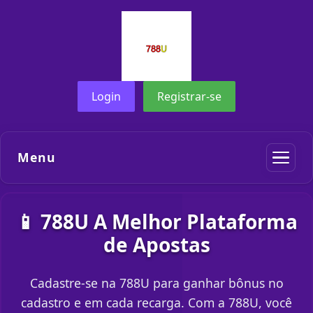
Login
Registrar-se
Menu
📱 788U A Melhor Plataforma
de Apostas
Cadastre-se na 788U para ganhar bônus no
cadastro e em cada recarga. Com a 788U, você