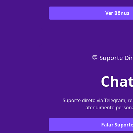
Ver Bônus
💬 Suporte Di
Cha
Suporte direto via Telegram, r
atendimento persona
Falar Suport