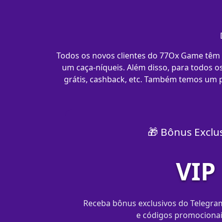
Todos os novos clientes do 77Ox Game têm 
um caça-níqueis. Além disso, para todos
grátis, cashback, etc. Também temos um p
🎁 Bônus Exclu
VIP
Receba bônus exclusivos do Telegra
e códigos promocionai