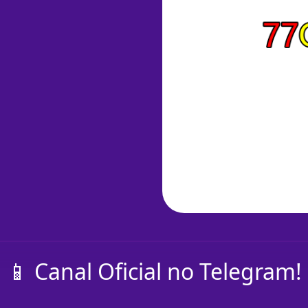
📱 Canal Oficial no Telegram!