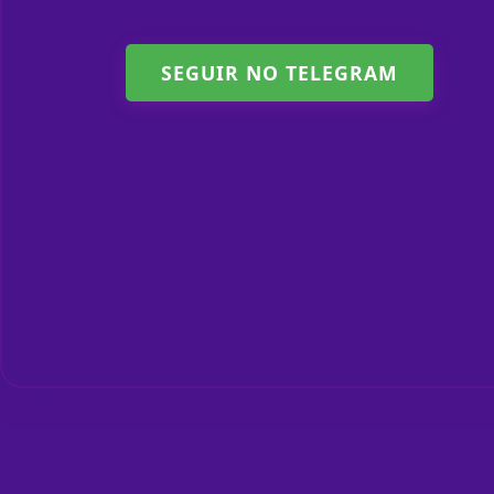
SEGUIR NO TELEGRAM