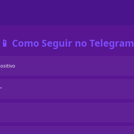
📱 Como Seguir no Telegram
ositivo
"