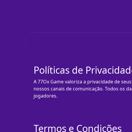
Políticas de Privacida
A 77Ox Game valoriza a privacidade de seu
nossos canais de comunicação. Todos os dad
jogadores.
Termos e Condições