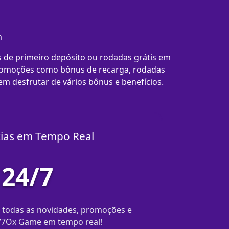
m
 de primeiro depósito ou rodadas grátis em
promoções como bônus de recarga, rodadas
m desfrutar de vários bônus e benefícios.
cias em Tempo Real
24/7
e todas as novidades, promoções e
77Ox Game em tempo real!