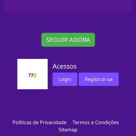
SEGUIR AGORA
Acessos
Login
Registrar-se
Políticas de Privacidade
Termos e Condições
Sitemap