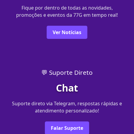
Fique por dentro de todas as novidades,
promoções e eventos da 77G em tempo real!
Ver Notícias
💬 Suporte Direto
Chat
Suporte direto via Telegram, respostas rápidas e
atendimento personalizado!
Falar Suporte