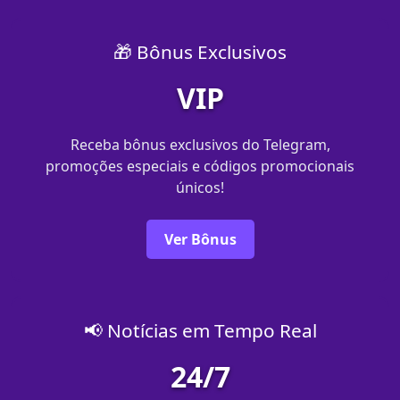
🎁 Bônus Exclusivos
VIP
Receba bônus exclusivos do Telegram,
promoções especiais e códigos promocionais
únicos!
Ver Bônus
📢 Notícias em Tempo Real
24/7