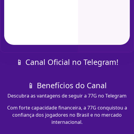
📱 Canal Oficial no Telegram!
📱 Benefícios do Canal
Descubra as vantagens de seguir a 77G no Telegram
Com forte capacidade financeira, a 77G conquistou a
confiança dos jogadores no Brasil e no mercado
internacional.