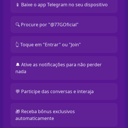
📱 Baixe o app Telegram no seu dispositivo
🔍 Procure por "@77GOficial"
👆 Toque em "Entrar" ou "Join"
🔔 Ative as notificações para não perder
nada
💬 Participe das conversas e interaja
🎁 Receba bônus exclusivos
automaticamente