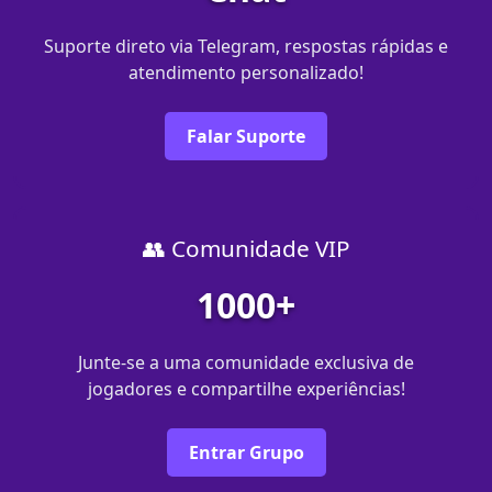
Suporte direto via Telegram, respostas rápidas e
atendimento personalizado!
Falar Suporte
👥 Comunidade VIP
1000+
Junte-se a uma comunidade exclusiva de
jogadores e compartilhe experiências!
Entrar Grupo