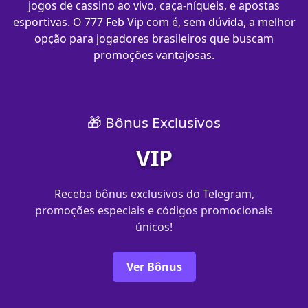
jogos de cassino ao vivo, caça-níqueis, e apostas
esportivas. O 777 Feb Vip com​ é, sem dúvida, a melhor
opção para jogadores brasileiros que buscam
promoções vantajosas.
🎁 Bônus Exclusivos
VIP
Receba bônus exclusivos do Telegram,
promoções especiais e códigos promocionais
únicos!
Ver Bônus