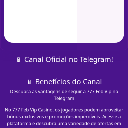
📱 Canal Oficial no Telegram!
📱 Benefícios do Canal
Descubra as vantagens de seguir a 777 Feb Vip no
Telegram
No 777 Feb Vip Casino, os jogadores podem aproveitar
bônus exclusivos e promoções imperdíveis. Acesse a
plataforma e descubra uma variedade de ofertas em