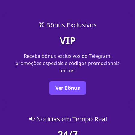
🎁 Bônus Exclusivos
VIP
Receba bônus exclusivos do Telegram,
promoções especiais e códigos promocionais
únicos!
Ver Bônus
📢 Notícias em Tempo Real
24/7