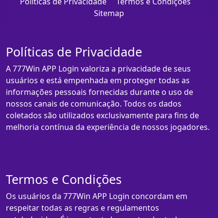
Políticas de Privacidade
Termos e Condições
Sitemap
Políticas de Privacidade
A 777Win APP Login valoriza a privacidade de seus
usuários e está empenhada em proteger todas as
informações pessoais fornecidas durante o uso de
nossos canais de comunicação. Todos os dados
coletados são utilizados exclusivamente para fins de
melhoria contínua da experiência de nossos jogadores.
Termos e Condições
Os usuários da 777Win APP Login concordam em
respeitar todas as regras e regulamentos