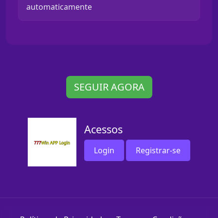
automaticamente
SEGUIR AGORA
Acessos
Login
Registrar-se