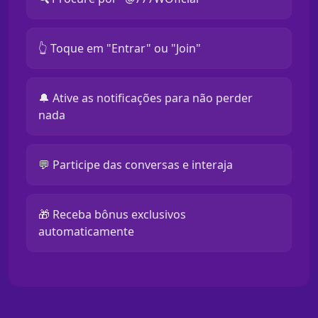
👆 Toque em "Entrar" ou "Join"
🔔 Ative as notificações para não perder
nada
💬 Participe das conversas e interaja
🎁 Receba bônus exclusivos
automaticamente