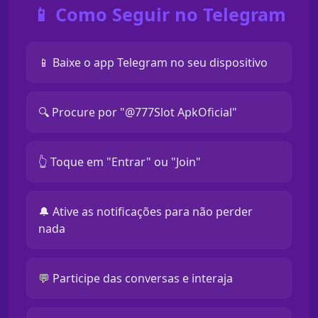
📱 Como Seguir no Telegram
📱 Baixe o app Telegram no seu dispositivo
🔍 Procure por "@777Slot ApkOficial"
👆 Toque em "Entrar" ou "Join"
🔔 Ative as notificações para não perder
nada
💬 Participe das conversas e interaja