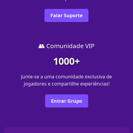
Falar Suporte
👥 Comunidade VIP
1000+
Junte-se a uma comunidade exclusiva de
jogadores e compartilhe experiências!
Entrar Grupo