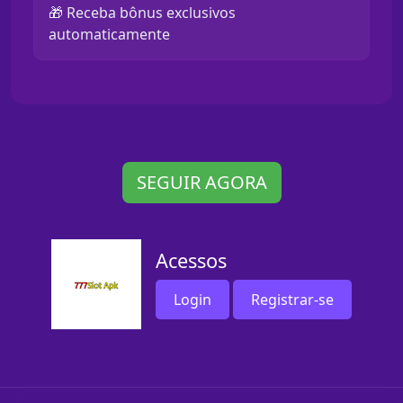
🎁 Receba bônus exclusivos
automaticamente
SEGUIR AGORA
Acessos
Login
Registrar-se