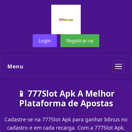
Login
Registrar-se
Menu
📱 777Slot Apk A Melhor
Plataforma de Apostas
Cadastre-se na 777Slot Apk para ganhar bônus no
cadastro e em cada recarga. Com a 777Slot Apk,