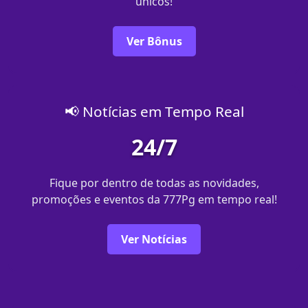
únicos!
Ver Bônus
📢 Notícias em Tempo Real
24/7
Fique por dentro de todas as novidades,
promoções e eventos da 777Pg em tempo real!
Ver Notícias