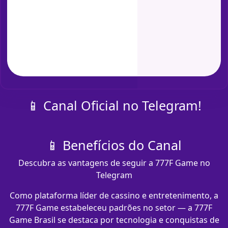
📱 Canal Oficial no Telegram!
📱 Benefícios do Canal
Descubra as vantagens de seguir a 777F Game no
Telegram
Como plataforma líder de cassino e entretenimento, a
777F Game estabeleceu padrões no setor — a 777F
Game Brasil se destaca por tecnologia e conquistas de