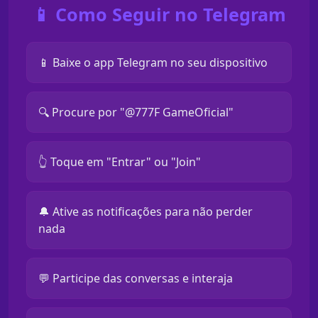
📱 Como Seguir no Telegram
📱 Baixe o app Telegram no seu dispositivo
🔍 Procure por "@777F GameOficial"
👆 Toque em "Entrar" ou "Join"
🔔 Ative as notificações para não perder
nada
💬 Participe das conversas e interaja