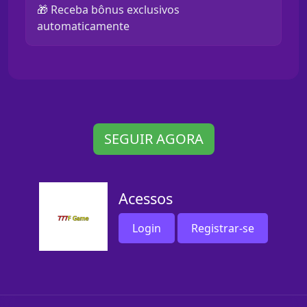
🎁 Receba bônus exclusivos
automaticamente
SEGUIR AGORA
Acessos
Login
Registrar-se