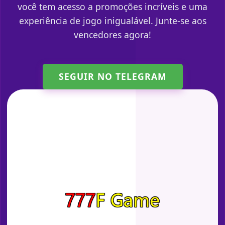
você tem acesso a promoções incríveis e uma
experiência de jogo inigualável. Junte-se aos
vencedores agora!
SEGUIR NO TELEGRAM