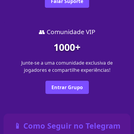
Falar Suporte
👥 Comunidade VIP
1000+
Junte-se a uma comunidade exclusiva de
jogadores e compartilhe experiências!
Entrar Grupo
📱 Como Seguir no Telegram