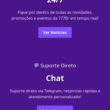
Fique por dentro de todas as novidades,
promoções e eventos da 777Br em tempo real!
Ver Notícias
💬 Suporte Direto
Chat
Suporte direto via Telegram, respostas rápidas e
atendimento personalizado!