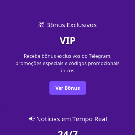
🎁 Bônus Exclusivos
VIP
Receba bônus exclusivos do Telegram,
promoções especiais e códigos promocionais
únicos!
Ver Bônus
📢 Notícias em Tempo Real
24/7