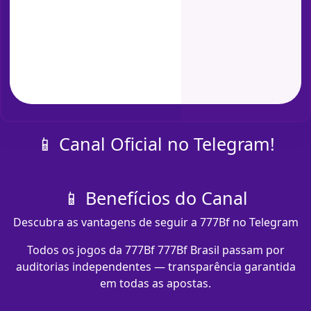
📱 Canal Oficial no Telegram!
📱 Benefícios do Canal
Descubra as vantagens de seguir a 777Bf no Telegram
Todos os jogos da 777Bf 777Bf Brasil passam por
auditorias independentes — transparência garantida
em todas as apostas.