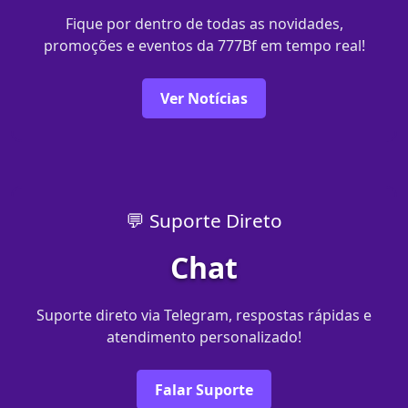
Fique por dentro de todas as novidades,
promoções e eventos da 777Bf em tempo real!
Ver Notícias
💬 Suporte Direto
Chat
Suporte direto via Telegram, respostas rápidas e
atendimento personalizado!
Falar Suporte