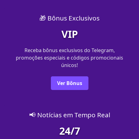
🎁 Bônus Exclusivos
VIP
Receba bônus exclusivos do Telegram,
promoções especiais e códigos promocionais
únicos!
Ver Bônus
📢 Notícias em Tempo Real
24/7