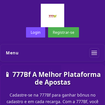
Login
Registrar-se
Menu
📱 777Bf A Melhor Plataforma
de Apostas
Cadastre-se na 777Bf para ganhar bônus no
cadastro e em cada recarga. Com a 777Bf, você