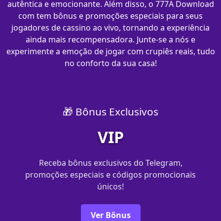
autêntica e emocionante. Além disso, o 777A Download
com​ tem bônus e promoções especiais para seus
jogadores de cassino ao vivo, tornando a experiência
ainda mais recompensadora. Junte-se a nós e
experimente a emoção de jogar com crupiês reais, tudo
no conforto da sua casa!
🎁 Bônus Exclusivos
VIP
Receba bônus exclusivos do Telegram,
promoções especiais e códigos promocionais
únicos!
Ver Bônus