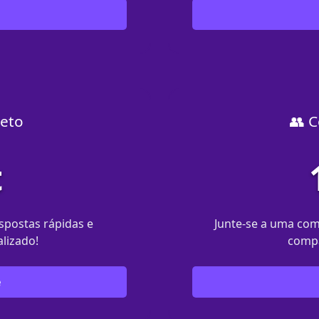
reto
👥 
t
espostas rápidas e
Junte-se a uma com
lizado!
compa
e