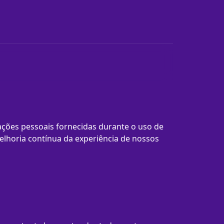
ações pessoais fornecidas durante o uso de
elhoria contínua da experiência de nossos