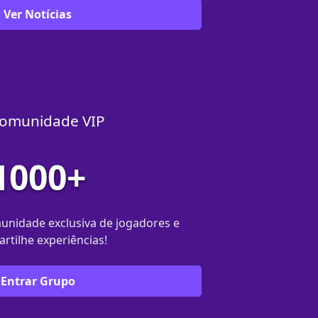
Ver Notícias
Comunidade VIP
1000+
unidade exclusiva de jogadores e
rtilhe experiências!
Entrar Grupo