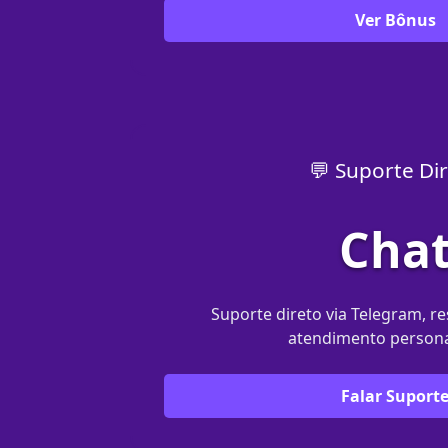
Ver Bônus
💬 Suporte Di
Cha
Suporte direto via Telegram, r
atendimento persona
Falar Suport