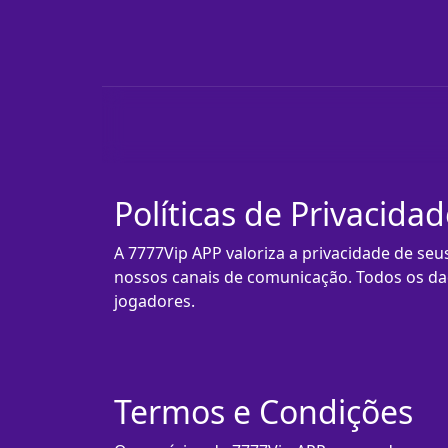
Políticas de Privacida
A 7777Vip APP valoriza a privacidade de se
nossos canais de comunicação. Todos os dad
jogadores.
Termos e Condições