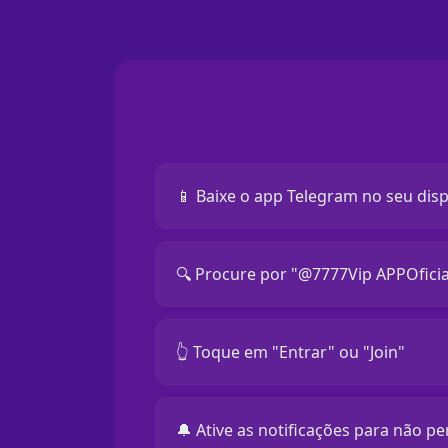
📱 Baixe o app Telegram no seu disp
🔍 Procure por "@7777Vip APPOficia
👆 Toque em "Entrar" ou "Join"
🔔 Ative as notificações para não p