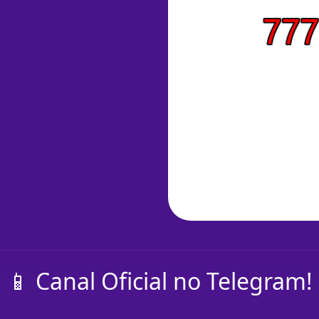
📱 Canal Oficial no Telegram!