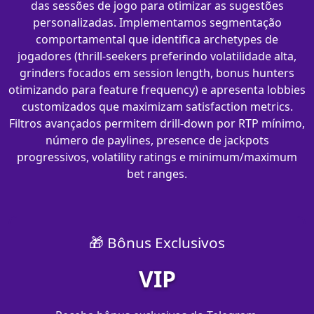
das sessões de jogo para otimizar as sugestões
personalizadas. Implementamos segmentação
comportamental que identifica archetypes de
jogadores (thrill-seekers preferindo volatilidade alta,
grinders focados em session length, bonus hunters
otimizando para feature frequency) e apresenta lobbies
customizados que maximizam satisfaction metrics.
Filtros avançados permitem drill-down por RTP mínimo,
número de paylines, presence de jackpots
progressivos, volatility ratings e minimum/maximum
bet ranges.
🎁 Bônus Exclusivos
VIP