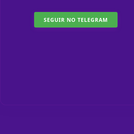
SEGUIR NO TELEGRAM