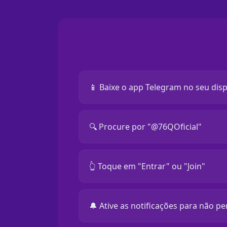
📱 Baixe o app Telegram no seu disp
🔍 Procure por "@76QOficial"
👆 Toque em "Entrar" ou "Join"
🔔 Ative as notificações para não p