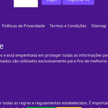
Políticas de Privacidade
Termos e Condições
Sitemap
de
ios e está empenhada em proteger todas as informações pe
tados são utilizados exclusivamente para fins de melhoria
todas as regras e regulamentos estabelecidos. É importan