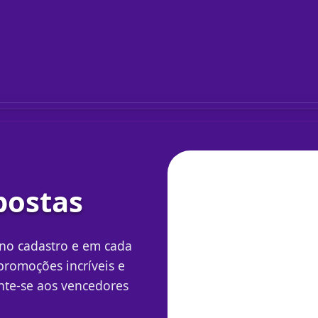
postas
no cadastro e em cada
promoções incríveis e
unte-se aos vencedores