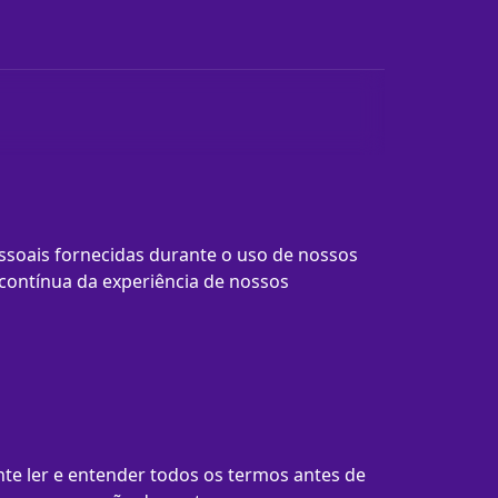
ssoais fornecidas durante o uso de nossos
 contínua da experiência de nossos
te ler e entender todos os termos antes de