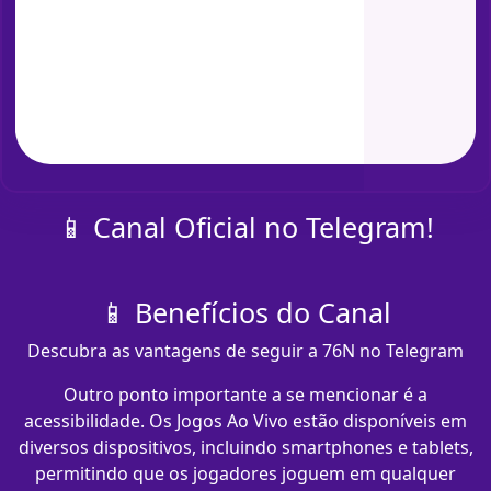
📱 Canal Oficial no Telegram!
📱 Benefícios do Canal
Descubra as vantagens de seguir a 76N no Telegram
Outro ponto importante a se mencionar é a
acessibilidade. Os Jogos Ao Vivo estão disponíveis em
diversos dispositivos, incluindo smartphones e tablets,
permitindo que os jogadores joguem em qualquer