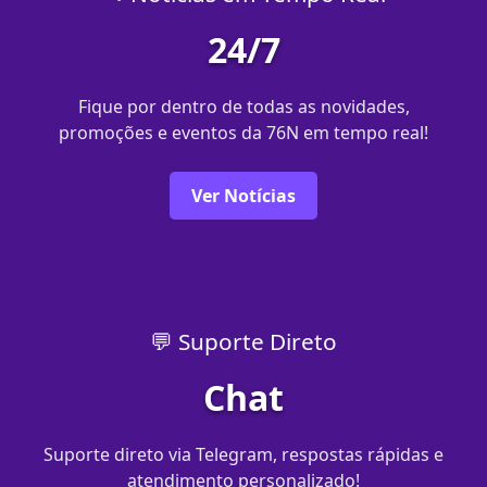
24/7
Fique por dentro de todas as novidades,
promoções e eventos da 76N em tempo real!
Ver Notícias
💬 Suporte Direto
Chat
Suporte direto via Telegram, respostas rápidas e
atendimento personalizado!