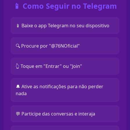
📱 Como Seguir no Telegram
📱 Baixe o app Telegram no seu dispositivo
🔍 Procure por "@76NOficial"
👆 Toque em "Entrar" ou "Join"
🔔 Ative as notificações para não perder
nada
💬 Participe das conversas e interaja