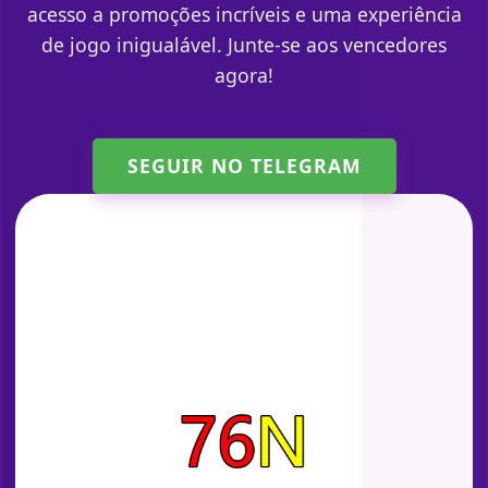
acesso a promoções incríveis e uma experiência
de jogo inigualável. Junte-se aos vencedores
agora!
SEGUIR NO TELEGRAM