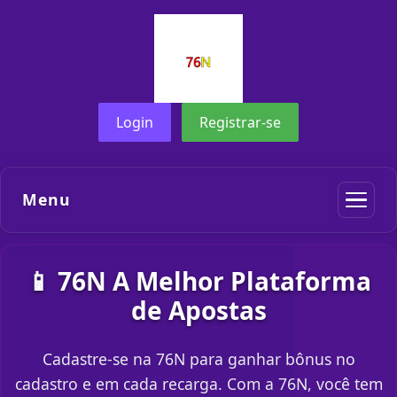
Login
Registrar-se
Menu
📱 76N A Melhor Plataforma
de Apostas
Cadastre-se na 76N para ganhar bônus no
cadastro e em cada recarga. Com a 76N, você tem