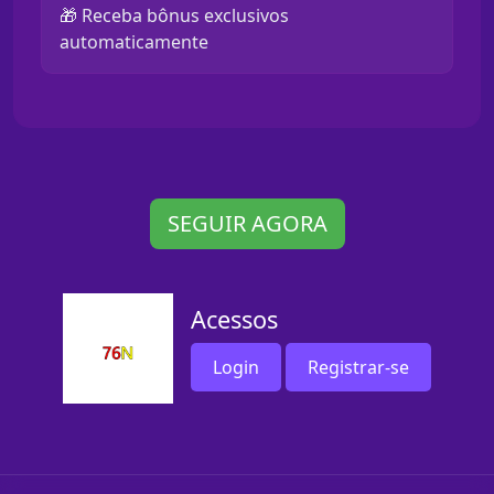
🎁 Receba bônus exclusivos
automaticamente
SEGUIR AGORA
Acessos
Login
Registrar-se