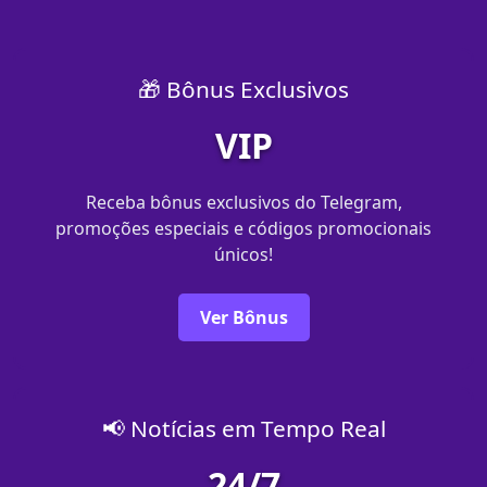
🎁 Bônus Exclusivos
VIP
Receba bônus exclusivos do Telegram,
promoções especiais e códigos promocionais
únicos!
Ver Bônus
📢 Notícias em Tempo Real
24/7