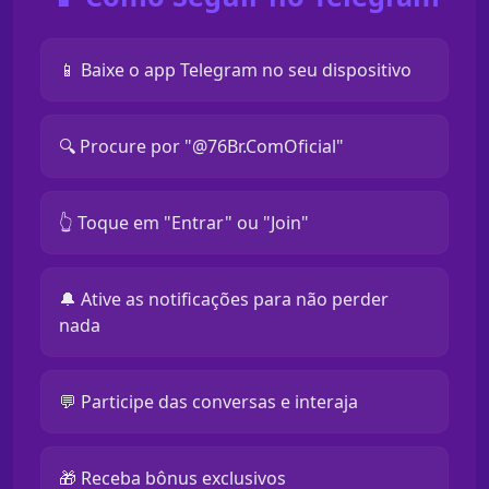
📱 Baixe o app Telegram no seu dispositivo
🔍 Procure por "@76Br.ComOficial"
👆 Toque em "Entrar" ou "Join"
🔔 Ative as notificações para não perder
nada
💬 Participe das conversas e interaja
🎁 Receba bônus exclusivos