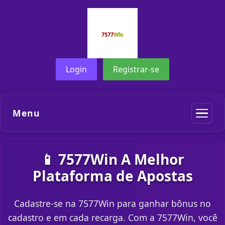
Login
Registrar-se
Menu
📱 7577Win A Melhor
Plataforma de Apostas
Cadastre-se na 7577Win para ganhar bônus no
cadastro e em cada recarga. Com a 7577Win, você