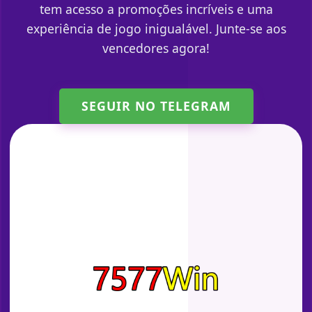
tem acesso a promoções incríveis e uma
experiência de jogo inigualável. Junte-se aos
vencedores agora!
SEGUIR NO TELEGRAM