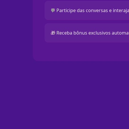
💬 Participe das conversas e interaj
🎁 Receba bônus exclusivos autom