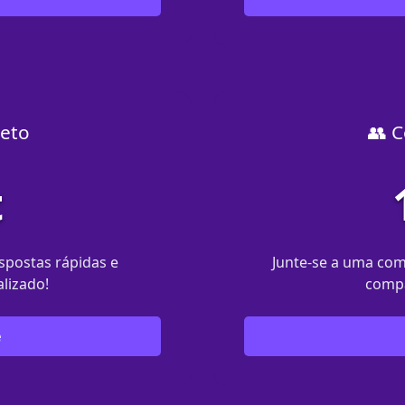
reto
👥 
t
espostas rápidas e
Junte-se a uma com
lizado!
compa
e