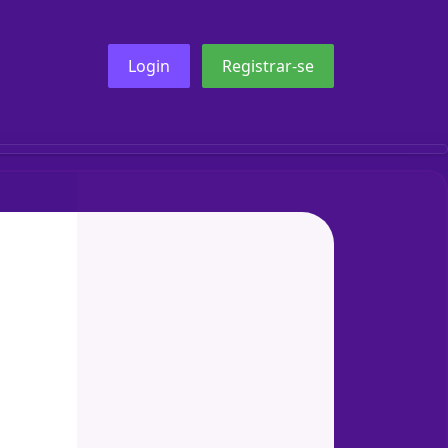
Login
Registrar-se