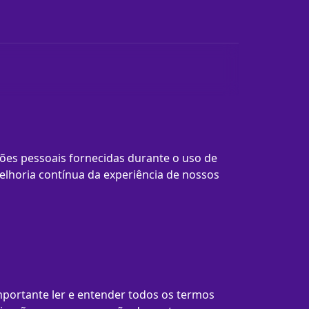
ões pessoais fornecidas durante o uso de
elhoria contínua da experiência de nossos
mportante ler e entender todos os termos