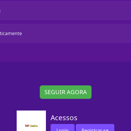
a
aticamente
SEGUIR AGORA
Acessos
Login
Registrar-se