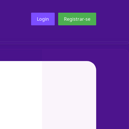
Login
Registrar-se