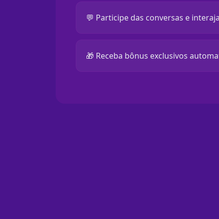
💬 Participe das conversas e interaj
🎁 Receba bônus exclusivos autom