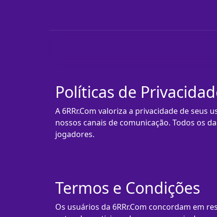
Políticas de Privacida
A 6RRr.Com valoriza a privacidade de seus 
nossos canais de comunicação. Todos os dad
jogadores.
Termos e Condições
Os usuários da 6RRr.Com concordam em resp