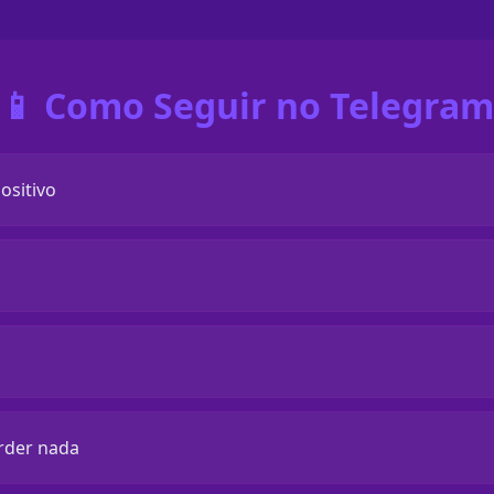
📱 Como Seguir no Telegram
ositivo
erder nada