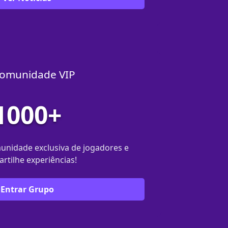
Comunidade VIP
1000+
unidade exclusiva de jogadores e
rtilhe experiências!
Entrar Grupo