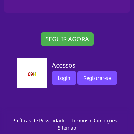
SEGUIR AGORA
Acessos
Login
Registrar-se
Políticas de Privacidade
Termos e Condições
Sitemap