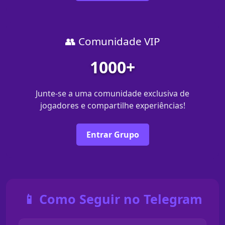
👥 Comunidade VIP
1000+
Junte-se a uma comunidade exclusiva de
jogadores e compartilhe experiências!
Entrar Grupo
📱 Como Seguir no Telegram