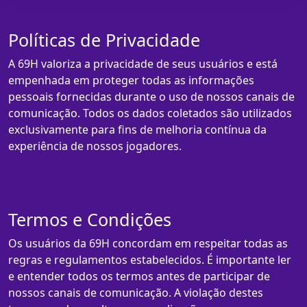
Políticas de Privacidade
A 69H valoriza a privacidade de seus usuários e está
empenhada em proteger todas as informações
pessoais fornecidas durante o uso de nossos canais de
comunicação. Todos os dados coletados são utilizados
exclusivamente para fins de melhoria contínua da
experiência de nossos jogadores.
Termos e Condições
Os usuários da 69H concordam em respeitar todas as
regras e regulamentos estabelecidos. É importante ler
e entender todos os termos antes de participar de
nossos canais de comunicação. A violação destes