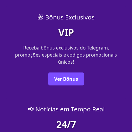
🎁 Bônus Exclusivos
VIP
Receba bônus exclusivos do Telegram,
promoções especiais e códigos promocionais
únicos!
Ver Bônus
📢 Notícias em Tempo Real
24/7