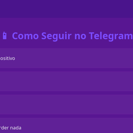
📱 Como Seguir no Telegram
ositivo
erder nada