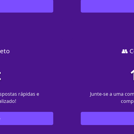
reto
👥 
t
espostas rápidas e
Junte-se a uma com
lizado!
compa
e