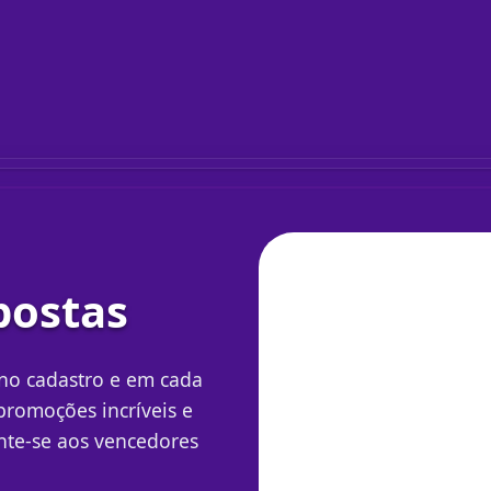
postas
no cadastro e em cada
promoções incríveis e
unte-se aos vencedores