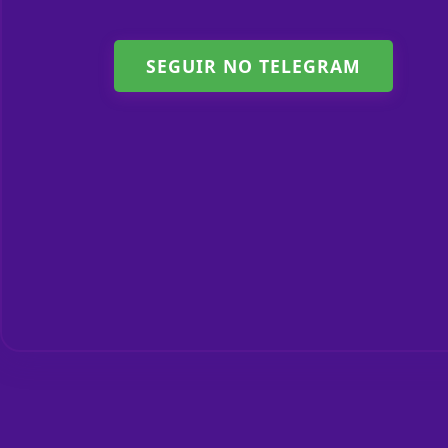
SEGUIR NO TELEGRAM