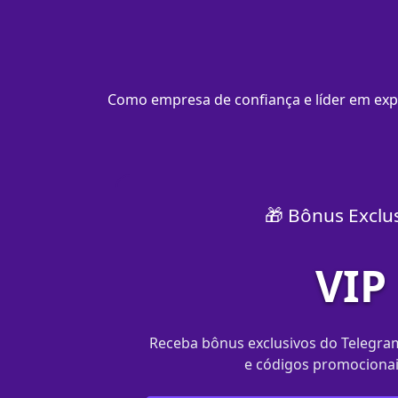
Como empresa de confiança e líder em expe
🎁 Bônus Exclu
VIP
Receba bônus exclusivos do Telegra
e códigos promocionai