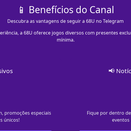
📱 Benefícios do Canal
Descubra as vantagens de seguir a 68U no Telegram
riência, a 68U oferece jogos diversos com presentes excl
mínima.
sivos
📢 Notí
m, promoções especiais
Fique por dentro d
s únicos!
eventos