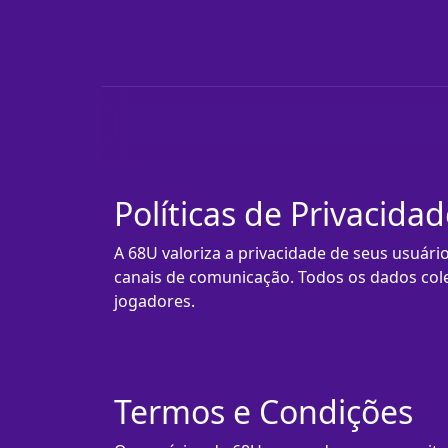
Políticas de Privacida
A 68U valoriza a privacidade de seus usuár
canais de comunicação. Todos os dados cole
jogadores.
Termos e Condições