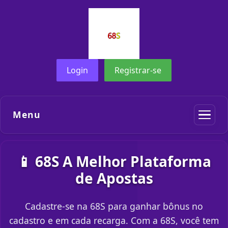
Login
Registrar-se
Menu
📱 68S A Melhor Plataforma
de Apostas
Cadastre-se na 68S para ganhar bônus no
cadastro e em cada recarga. Com a 68S, você tem