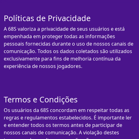
Políticas de Privacidade
A 68S valoriza a privacidade de seus usuários e está
empenhada em proteger todas as informações
pessoais fornecidas durante o uso de nossos canais de
comunicação. Todos os dados coletados são utilizados
exclusivamente para fins de melhoria contínua da
experiência de nossos jogadores.
Termos e Condições
Os usuários da 68S concordam em respeitar todas as
regras e regulamentos estabelecidos. É importante ler
e entender todos os termos antes de participar de
nossos canais de comunicação. A violação destes