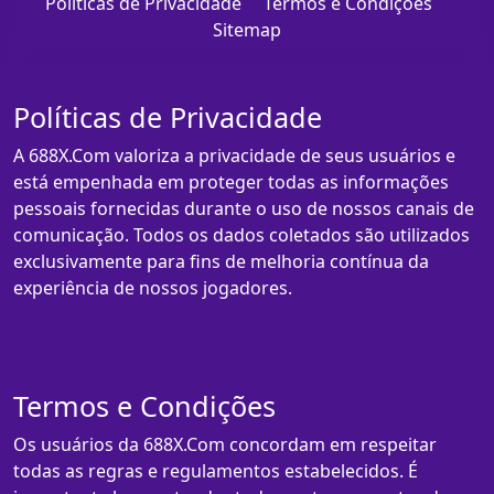
Políticas de Privacidade
Termos e Condições
Sitemap
Políticas de Privacidade
A 688X.Com valoriza a privacidade de seus usuários e
está empenhada em proteger todas as informações
pessoais fornecidas durante o uso de nossos canais de
comunicação. Todos os dados coletados são utilizados
exclusivamente para fins de melhoria contínua da
experiência de nossos jogadores.
Termos e Condições
Os usuários da 688X.Com concordam em respeitar
todas as regras e regulamentos estabelecidos. É