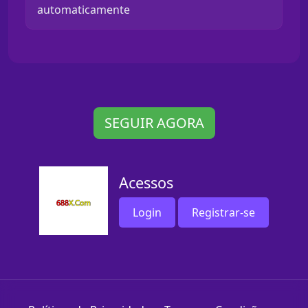
automaticamente
SEGUIR AGORA
Acessos
Login
Registrar-se