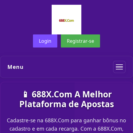
Login
Registrar-se
Menu
📱 688X.Com A Melhor
Plataforma de Apostas
Cadastre-se na 688X.Com para ganhar bônus no
cadastro e em cada recarga. Com a 688X.Com,