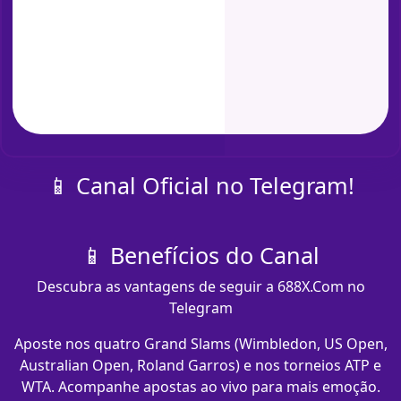
📱 Canal Oficial no Telegram!
📱 Benefícios do Canal
Descubra as vantagens de seguir a 688X.Com no
Telegram
Aposte nos quatro Grand Slams (Wimbledon, US Open,
Australian Open, Roland Garros) e nos torneios ATP e
WTA. Acompanhe apostas ao vivo para mais emoção.