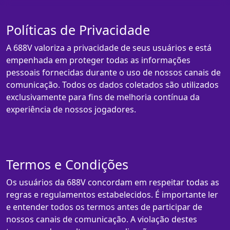
Políticas de Privacidade
A 688V valoriza a privacidade de seus usuários e está
empenhada em proteger todas as informações
pessoais fornecidas durante o uso de nossos canais de
comunicação. Todos os dados coletados são utilizados
exclusivamente para fins de melhoria contínua da
experiência de nossos jogadores.
Termos e Condições
Os usuários da 688V concordam em respeitar todas as
regras e regulamentos estabelecidos. É importante ler
e entender todos os termos antes de participar de
nossos canais de comunicação. A violação destes