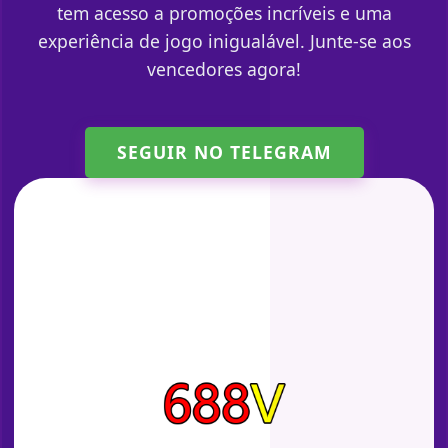
tem acesso a promoções incríveis e uma
experiência de jogo inigualável. Junte-se aos
vencedores agora!
SEGUIR NO TELEGRAM