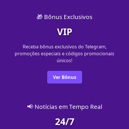
🎁 Bônus Exclusivos
VIP
Receba bônus exclusivos do Telegram,
promoções especiais e códigos promocionais
únicos!
Ver Bônus
📢 Notícias em Tempo Real
24/7