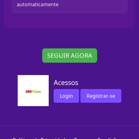
automaticamente
SEGUIR AGORA
Acessos
Login
Registrar-se