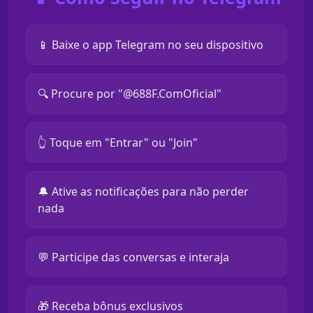
📱 Baixe o app Telegram no seu dispositivo
🔍 Procure por "@688F.ComOficial"
👆 Toque em "Entrar" ou "Join"
🔔 Ative as notificações para não perder
nada
💬 Participe das conversas e interaja
🎁 Receba bônus exclusivos