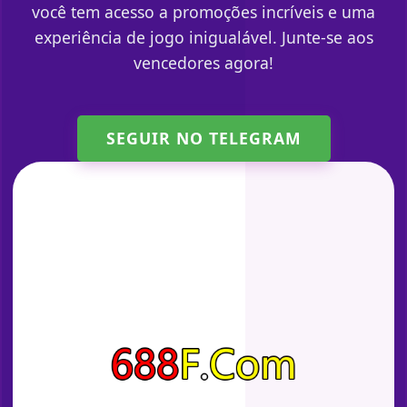
você tem acesso a promoções incríveis e uma
experiência de jogo inigualável. Junte-se aos
vencedores agora!
SEGUIR NO TELEGRAM