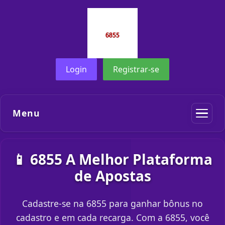
Login
Registrar-se
Menu
📱 6855 A Melhor Plataforma
de Apostas
Cadastre-se na 6855 para ganhar bônus no
cadastro e em cada recarga. Com a 6855, você