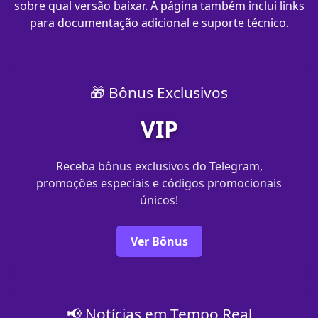
sobre qual versão baixar. A página também inclui links
para documentação adicional e suporte técnico.
🎁 Bônus Exclusivos
VIP
Receba bônus exclusivos do Telegram,
promoções especiais e códigos promocionais
únicos!
Ver Bônus
📢 Notícias em Tempo Real