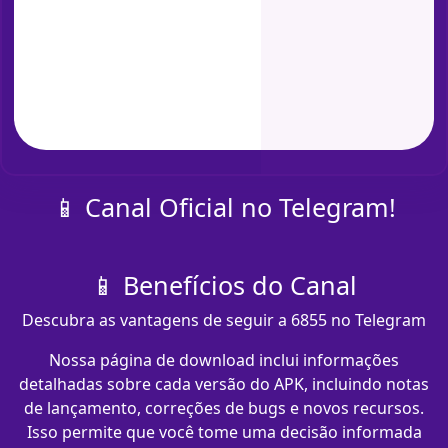
📱 Canal Oficial no Telegram!
📱 Benefícios do Canal
Descubra as vantagens de seguir a 6855 no Telegram
Nossa página de download inclui informações
detalhadas sobre cada versão do APK, incluindo notas
de lançamento, correções de bugs e novos recursos.
Isso permite que você tome uma decisão informada