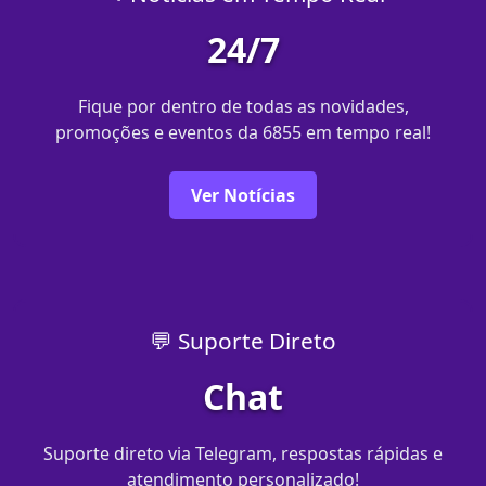
24/7
Fique por dentro de todas as novidades,
promoções e eventos da 6855 em tempo real!
Ver Notícias
💬 Suporte Direto
Chat
Suporte direto via Telegram, respostas rápidas e
atendimento personalizado!