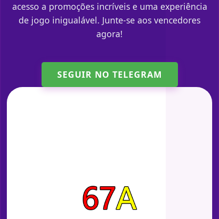
acesso a promoções incríveis e uma experiência
de jogo inigualável. Junte-se aos vencedores
agora!
SEGUIR NO TELEGRAM