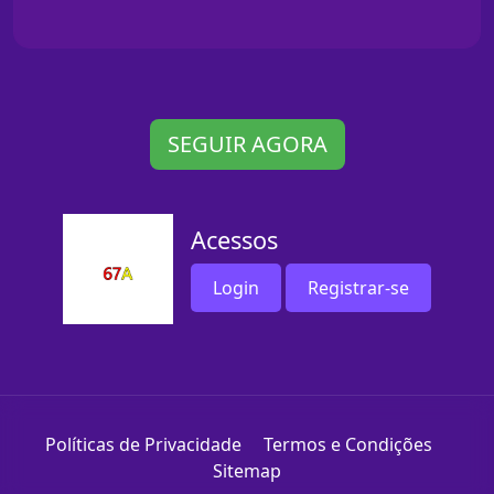
SEGUIR AGORA
Acessos
Login
Registrar-se
Políticas de Privacidade
Termos e Condições
Sitemap