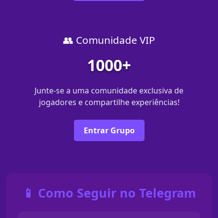
👥 Comunidade VIP
1000+
Junte-se a uma comunidade exclusiva de
jogadores e compartilhe experiências!
Entrar Grupo
📱 Como Seguir no Telegram