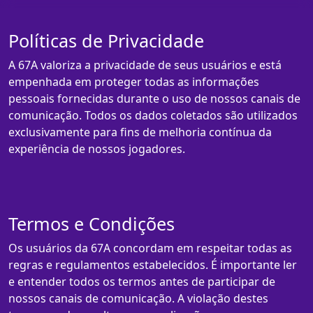
Políticas de Privacidade
A 67A valoriza a privacidade de seus usuários e está
empenhada em proteger todas as informações
pessoais fornecidas durante o uso de nossos canais de
comunicação. Todos os dados coletados são utilizados
exclusivamente para fins de melhoria contínua da
experiência de nossos jogadores.
Termos e Condições
Os usuários da 67A concordam em respeitar todas as
regras e regulamentos estabelecidos. É importante ler
e entender todos os termos antes de participar de
nossos canais de comunicação. A violação destes