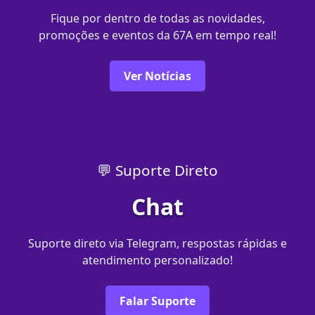
Fique por dentro de todas as novidades,
promoções e eventos da 67A em tempo real!
Ver Notícias
💬 Suporte Direto
Chat
Suporte direto via Telegram, respostas rápidas e
atendimento personalizado!
Falar Suporte