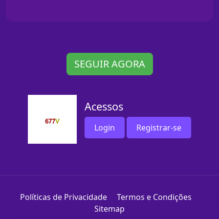
SEGUIR AGORA
Acessos
Login
Registrar-se
Políticas de Privacidade
Termos e Condições
Sitemap