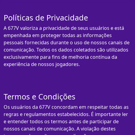
Políticas de Privacidade
A 677V valoriza a privacidade de seus usuários e está
empenhada em proteger todas as informações
pessoais fornecidas durante o uso de nossos canais de
comunicação. Todos os dados coletados são utilizados
exclusivamente para fins de melhoria contínua da
experiência de nossos jogadores.
Termos e Condições
Os usuários da 677V concordam em respeitar todas as
regras e regulamentos estabelecidos. É importante ler
e entender todos os termos antes de participar de
nossos canais de comunicação. A violação destes