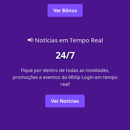
Ver Bônus
📢 Notícias em Tempo Real
24/7
Fique por dentro de todas as novidades,
promoções e eventos da 66Vip Login em tempo
real!
Ver Notícias