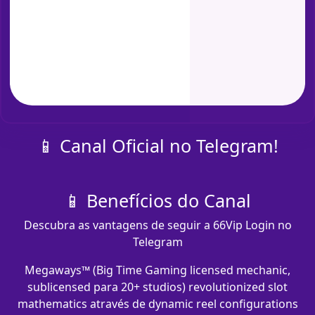
📱 Canal Oficial no Telegram!
📱 Benefícios do Canal
Descubra as vantagens de seguir a 66Vip Login no
Telegram
Megaways™ (Big Time Gaming licensed mechanic,
sublicensed para 20+ studios) revolutionized slot
mathematics através de dynamic reel configurations